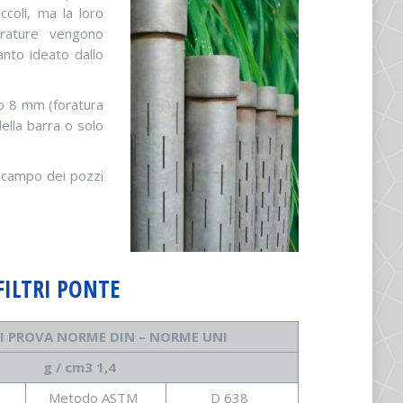
ccoli, ma la loro
trature vengono
anto ideato dallo
o 8 mm (foratura
ella barra o solo
l campo dei pozzi
FILTRI PONTE
I PROVA NORME DIN – NORME UNI
g / cm3 1,4
Metodo ASTM
D 638