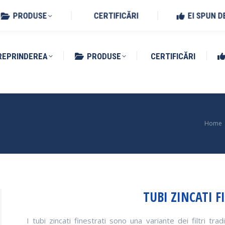
Benedetto Po (MN)
PRODUSE
CERTIFICĂRI
EI SPUN D
REPRINDEREA
PRODUSE
CERTIFICĂRI
You a
Home
TUBI ZINCATI F
I tubi zincati finestrati sono una variante dei filtri trad