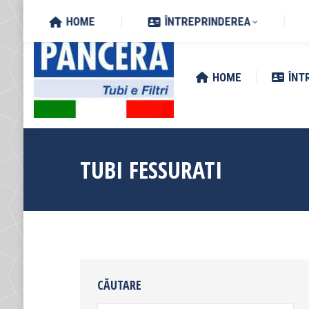
Search:
Via Zottole 59/A, 46027 San 
HOME
ÎNTREPRINDEREA
HOME
ÎNT
TUBI FESSURATI
CĂUTARE