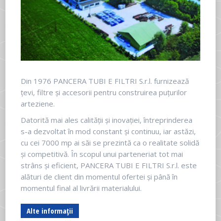
Din 1976 PANCERA TUBI E FILTRI S.r.l. furnizează
țevi, filtre și accesorii pentru construirea puțurilor
arteziene.
Datorită mai ales calității și inovației, întreprinderea
s-a dezvoltat în mod constant și continuu, iar astăzi,
cu cei 7000 mp ai săi se prezintă ca o realitate solidă
și competitivă. În scopul unui parteneriat tot mai
strâns și eficient, PANCERA TUBI E FILTRI S.r.l. este
alături de client din momentul ofertei și până în
momentul final al livrării materialului.
Alte informații