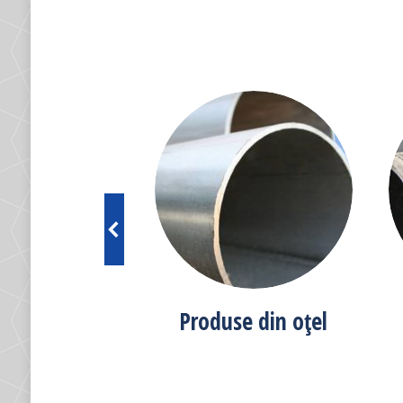
se din PVC
Produse din oțel