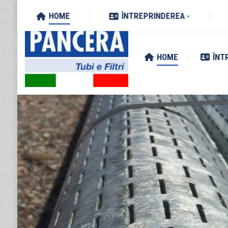
Search:
Via Zottole 59/A, 46027 San 
HOME
ÎNTREPRINDEREA
HOME
ÎNT