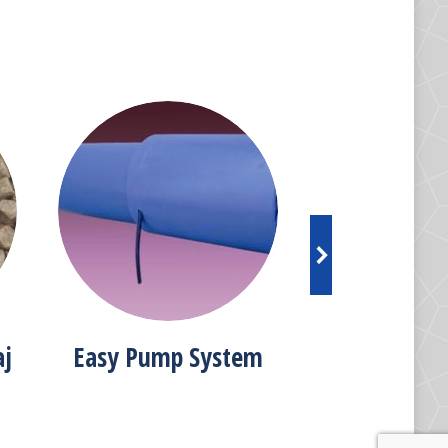
aj
Easy Pump System
Acceso