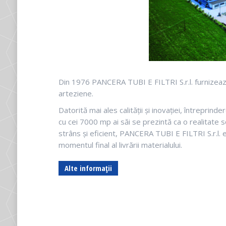
Din 1976 PANCERA TUBI E FILTRI S.r.l. furnizează ț
arteziene.
Datorită mai ales calității și inovației, întreprind
cu cei 7000 mp ai săi se prezintă ca o realitate s
strâns și eficient, PANCERA TUBI E FILTRI S.r.l. e
momentul final al livrării materialului.
Alte informații