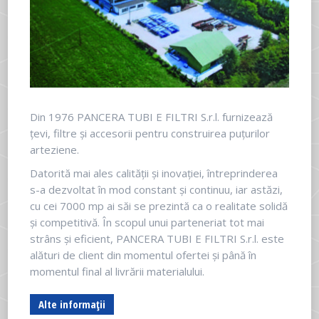
Din 1976 PANCERA TUBI E FILTRI S.r.l. furnizează
țevi, filtre și accesorii pentru construirea puțurilor
arteziene.
Datorită mai ales calității și inovației, întreprinderea
s-a dezvoltat în mod constant și continuu, iar astăzi,
cu cei 7000 mp ai săi se prezintă ca o realitate solidă
și competitivă. În scopul unui parteneriat tot mai
strâns și eficient, PANCERA TUBI E FILTRI S.r.l. este
alături de client din momentul ofertei și până în
momentul final al livrării materialului.
Alte informații