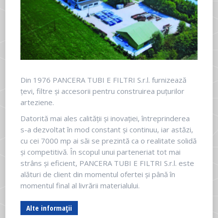
Din 1976 PANCERA TUBI E FILTRI S.r.l. furnizează
țevi, filtre și accesorii pentru construirea puțurilor
arteziene.
Datorită mai ales calității și inovației, întreprinderea
s-a dezvoltat în mod constant și continuu, iar astăzi,
cu cei 7000 mp ai săi se prezintă ca o realitate solidă
și competitivă. În scopul unui parteneriat tot mai
strâns și eficient, PANCERA TUBI E FILTRI S.r.l. este
alături de client din momentul ofertei și până în
momentul final al livrării materialului.
Alte informații