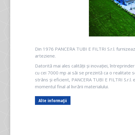
Din 1976 PANCERA TUBI E FILTRI S.r.l. furnizează ț
arteziene.
Datorită mai ales calității și inovației, întreprind
cu cei 7000 mp ai săi se prezintă ca o realitate s
strâns și eficient, PANCERA TUBI E FILTRI S.r.l. e
momentul final al livrării materialului.
Alte informații