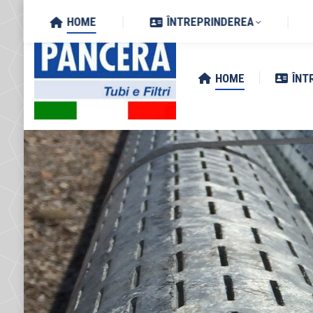
Search:
Via Zottole 59/A, 46027 San 
HOME
ÎNTREPRINDEREA
HOME
ÎNT