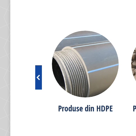
e din oțel
Produse din HDPE
P