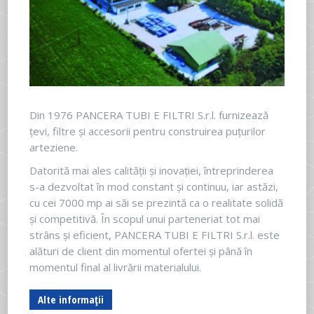
Din 1976 PANCERA TUBI E FILTRI S.r.l. furnizează
țevi, filtre și accesorii pentru construirea puțurilor
arteziene.
Datorită mai ales calității și inovației, întreprinderea
s-a dezvoltat în mod constant și continuu, iar astăzi,
cu cei 7000 mp ai săi se prezintă ca o realitate solidă
și competitivă. În scopul unui parteneriat tot mai
strâns și eficient, PANCERA TUBI E FILTRI S.r.l. este
alături de client din momentul ofertei și până în
momentul final al livrării materialului.
Alte informații