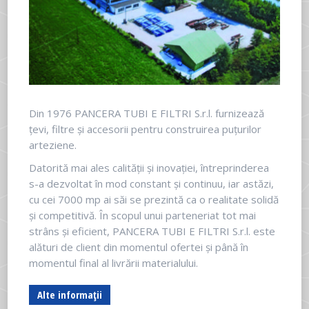
Din 1976 PANCERA TUBI E FILTRI S.r.l. furnizează
țevi, filtre și accesorii pentru construirea puțurilor
arteziene.
Datorită mai ales calității și inovației, întreprinderea
s-a dezvoltat în mod constant și continuu, iar astăzi,
cu cei 7000 mp ai săi se prezintă ca o realitate solidă
și competitivă. În scopul unui parteneriat tot mai
strâns și eficient, PANCERA TUBI E FILTRI S.r.l. este
alături de client din momentul ofertei și până în
momentul final al livrării materialului.
Alte informații