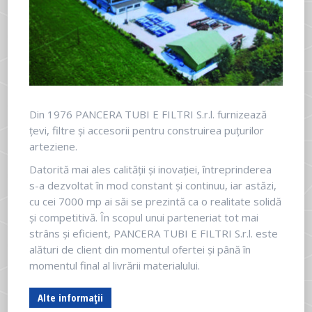
Din 1976 PANCERA TUBI E FILTRI S.r.l. furnizează
țevi, filtre și accesorii pentru construirea puțurilor
arteziene.
Datorită mai ales calității și inovației, întreprinderea
s-a dezvoltat în mod constant și continuu, iar astăzi,
cu cei 7000 mp ai săi se prezintă ca o realitate solidă
și competitivă. În scopul unui parteneriat tot mai
strâns și eficient, PANCERA TUBI E FILTRI S.r.l. este
alături de client din momentul ofertei și până în
momentul final al livrării materialului.
Alte informații