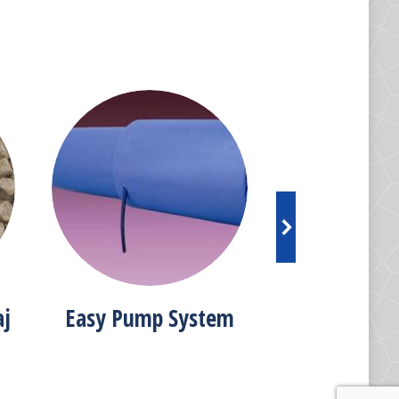
aj
Easy Pump System
Acceso