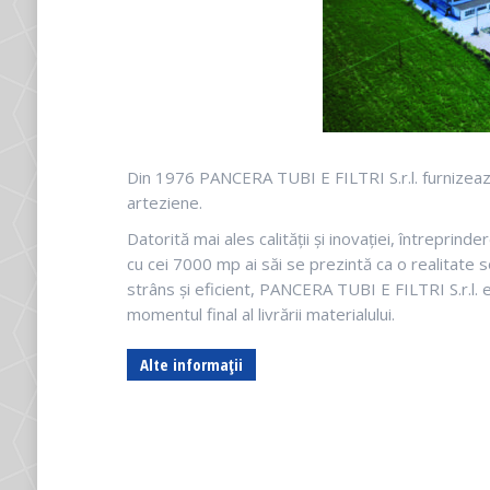
Din 1976 PANCERA TUBI E FILTRI S.r.l. furnizează ț
arteziene.
Datorită mai ales calității și inovației, întreprind
cu cei 7000 mp ai săi se prezintă ca o realitate s
strâns și eficient, PANCERA TUBI E FILTRI S.r.l. e
momentul final al livrării materialului.
Alte informații