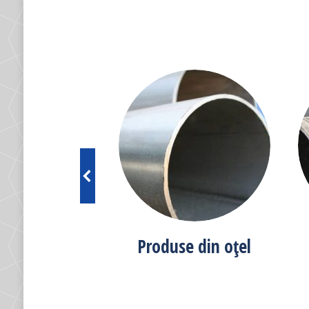
se din PVC
Produse din oțel