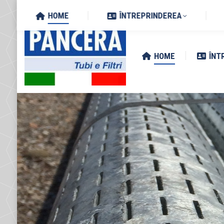
Search:
Via Zottole 59/A, 46027 San 
HOME
ÎNTREPRINDEREA
HOME
ÎNT