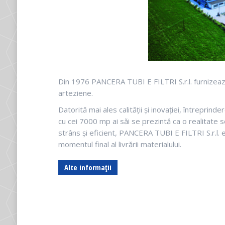
Din 1976 PANCERA TUBI E FILTRI S.r.l. furnizează ț
arteziene.
Datorită mai ales calității și inovației, întreprind
cu cei 7000 mp ai săi se prezintă ca o realitate s
strâns și eficient, PANCERA TUBI E FILTRI S.r.l. e
momentul final al livrării materialului.
Alte informații