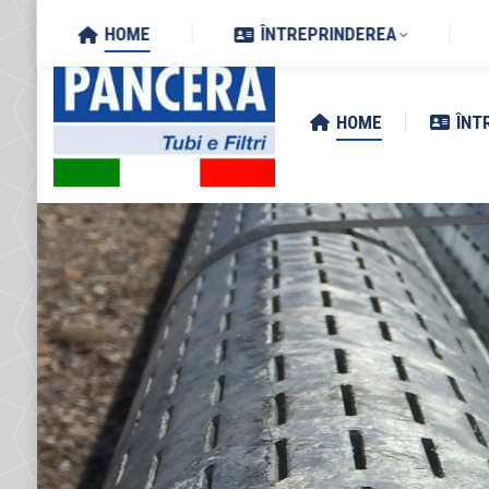
Search:
Via Zottole 59/A, 46027 San 
HOME
ÎNTREPRINDEREA
HOME
ÎNT