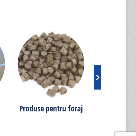
Produse pentru foraj
Easy Pump