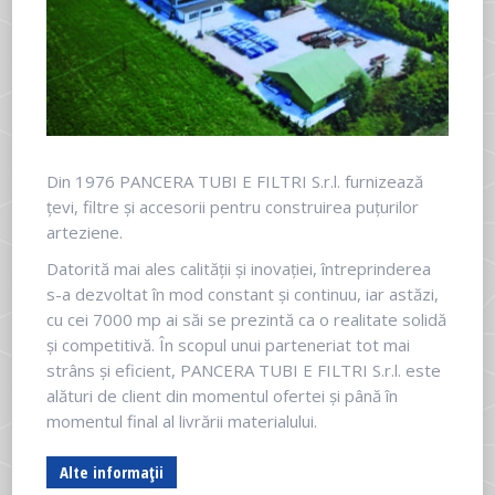
Din 1976 PANCERA TUBI E FILTRI S.r.l. furnizează
țevi, filtre și accesorii pentru construirea puțurilor
arteziene.
Datorită mai ales calității și inovației, întreprinderea
s-a dezvoltat în mod constant și continuu, iar astăzi,
cu cei 7000 mp ai săi se prezintă ca o realitate solidă
și competitivă. În scopul unui parteneriat tot mai
strâns și eficient, PANCERA TUBI E FILTRI S.r.l. este
alături de client din momentul ofertei și până în
momentul final al livrării materialului.
Alte informații