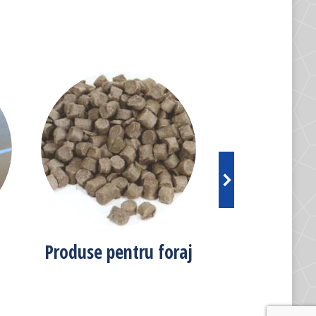
Produse pentru foraj
Easy Pump