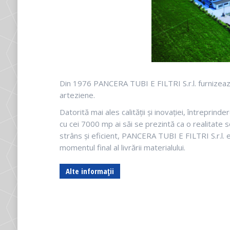
Din 1976 PANCERA TUBI E FILTRI S.r.l. furnizează ț
arteziene.
Datorită mai ales calității și inovației, întreprind
cu cei 7000 mp ai săi se prezintă ca o realitate s
strâns și eficient, PANCERA TUBI E FILTRI S.r.l. e
momentul final al livrării materialului.
Alte informații