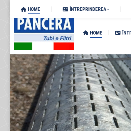
Search:
Via Zottole 59/A, 46027 San 
HOME
ÎNTREPRINDEREA
HOME
ÎNT