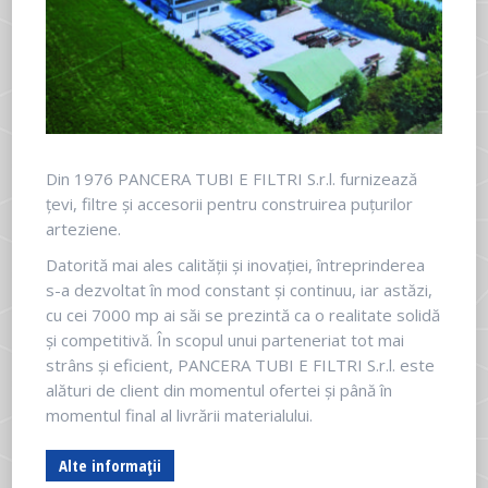
Din 1976 PANCERA TUBI E FILTRI S.r.l. furnizează
țevi, filtre și accesorii pentru construirea puțurilor
arteziene.
Datorită mai ales calității și inovației, întreprinderea
s-a dezvoltat în mod constant și continuu, iar astăzi,
cu cei 7000 mp ai săi se prezintă ca o realitate solidă
și competitivă. În scopul unui parteneriat tot mai
strâns și eficient, PANCERA TUBI E FILTRI S.r.l. este
alături de client din momentul ofertei și până în
momentul final al livrării materialului.
Alte informații