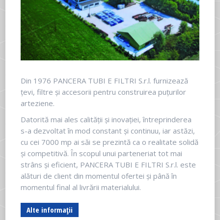
Din 1976 PANCERA TUBI E FILTRI S.r.l. furnizează
țevi, filtre și accesorii pentru construirea puțurilor
arteziene.
Datorită mai ales calității și inovației, întreprinderea
s-a dezvoltat în mod constant și continuu, iar astăzi,
cu cei 7000 mp ai săi se prezintă ca o realitate solidă
și competitivă. În scopul unui parteneriat tot mai
strâns și eficient, PANCERA TUBI E FILTRI S.r.l. este
alături de client din momentul ofertei și până în
momentul final al livrării materialului.
Alte informații