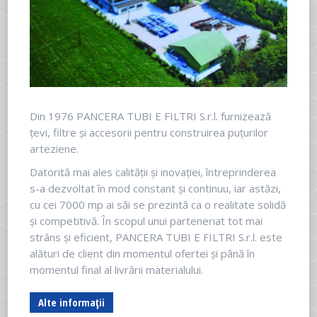
Din 1976 PANCERA TUBI E FILTRI S.r.l. furnizează
țevi, filtre și accesorii pentru construirea puțurilor
arteziene.
Datorită mai ales calității și inovației, întreprinderea
s-a dezvoltat în mod constant și continuu, iar astăzi,
cu cei 7000 mp ai săi se prezintă ca o realitate solidă
și competitivă. În scopul unui parteneriat tot mai
strâns și eficient, PANCERA TUBI E FILTRI S.r.l. este
alături de client din momentul ofertei și până în
momentul final al livrării materialului.
Alte informații