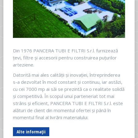
Din 1976 PANCERA TUBI E FILTRI S.r.l. furnizează
țevi, filtre și accesorii pentru construirea puțurilor
arteziene.
Datorită mai ales calității și inovației, întreprinderea
s-a dezvoltat în mod constant și continuu, iar astăzi,
cu cei 7000 mp ai săi se prezintă ca o realitate solidă
și competitivă. În scopul unui parteneriat tot mai
strâns și eficient, PANCERA TUBI E FILTRI S.r.l. este
alături de client din momentul ofertei și până în
momentul final al livrării materialului.
Alte informații