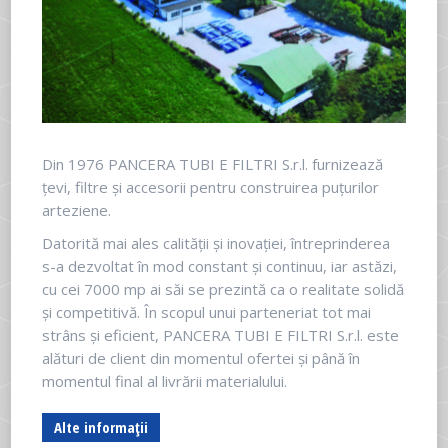
Din 1976 PANCERA TUBI E FILTRI S.r.l. furnizează
țevi, filtre și accesorii pentru construirea puțurilor
arteziene.
Datorită mai ales calității și inovației, întreprinderea
s-a dezvoltat în mod constant și continuu, iar astăzi,
cu cei 7000 mp ai săi se prezintă ca o realitate solidă
și competitivă. În scopul unui parteneriat tot mai
strâns și eficient, PANCERA TUBI E FILTRI S.r.l. este
alături de client din momentul ofertei și până în
momentul final al livrării materialului.
Alte informații