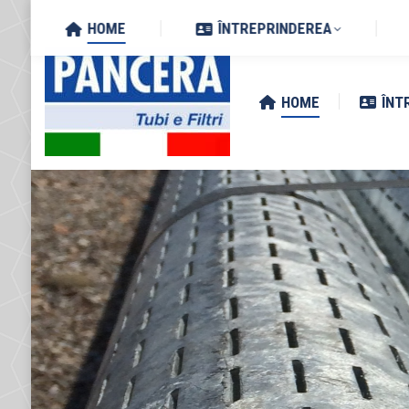
Search:
Via Zottole 59/A, 46027 San 
HOME
ÎNTREPRINDEREA
HOME
ÎNT