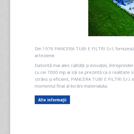
Din 1976 PANCERA TUBI E FILTRI S.r.l. furnizează ț
arteziene.
Datorită mai ales calității și inovației, întreprind
cu cei 7000 mp ai săi se prezintă ca o realitate s
strâns și eficient, PANCERA TUBI E FILTRI S.r.l. e
momentul final al livrării materialului.
Alte informații