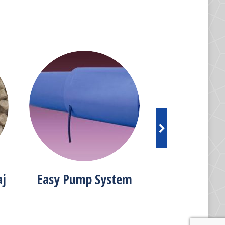
aj
Easy Pump System
Acceso