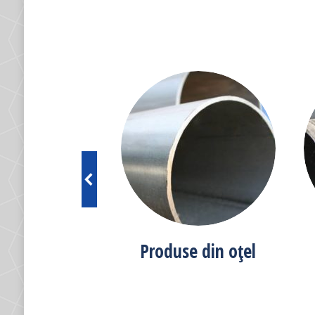
se din PVC
Produse din oțel