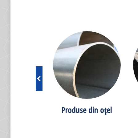
se din PVC
Produse din oțel