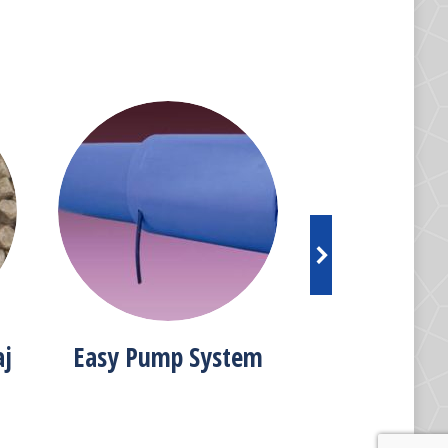
aj
Easy Pump System
Acceso