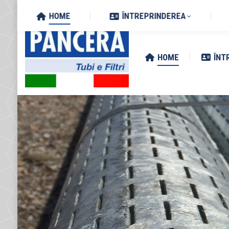
Search:
Via Zottole 59/A, 46027 San 
HOME
ÎNTREPRINDEREA
HOME
ÎNT