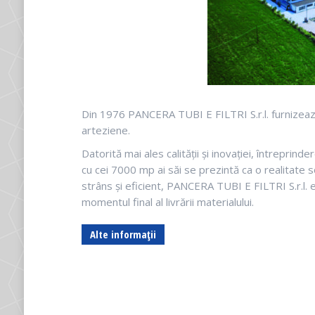
Din 1976 PANCERA TUBI E FILTRI S.r.l. furnizează ț
arteziene.
Datorită mai ales calității și inovației, întreprind
cu cei 7000 mp ai săi se prezintă ca o realitate s
strâns și eficient, PANCERA TUBI E FILTRI S.r.l. e
momentul final al livrării materialului.
Alte informații