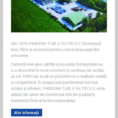
Din 1976 PANCERA TUBI E FILTRI S.r.l. furnizează
țevi, filtre și accesorii pentru construirea puțurilor
arteziene.
Datorită mai ales calității și inovației, întreprinderea
s-a dezvoltat în mod constant și continuu, iar astăzi,
cu cei 7000 mp ai săi se prezintă ca o realitate solidă
și competitivă. În scopul unui parteneriat tot mai
strâns și eficient, PANCERA TUBI E FILTRI S.r.l. este
alături de client din momentul ofertei și până în
momentul final al livrării materialului.
Alte informații