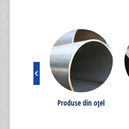
se din PVC
Produse din oțel