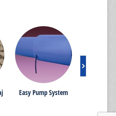
aj
Easy Pump System
Acceso