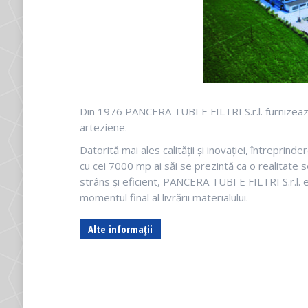
Din 1976 PANCERA TUBI E FILTRI S.r.l. furnizează ț
arteziene.
Datorită mai ales calității și inovației, întreprind
cu cei 7000 mp ai săi se prezintă ca o realitate s
strâns și eficient, PANCERA TUBI E FILTRI S.r.l. e
momentul final al livrării materialului.
Alte informații