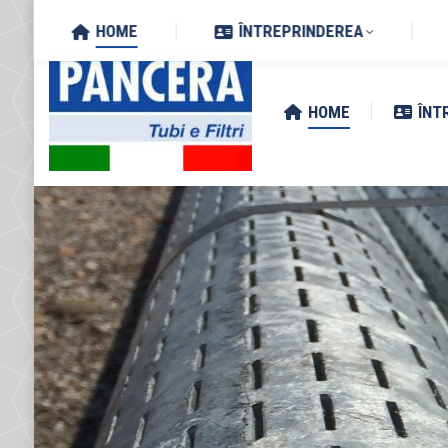
Search:
Via Zottole 59/A, 46027 San 
HOME
ÎNTREPRINDEREA
HOME
ÎNT