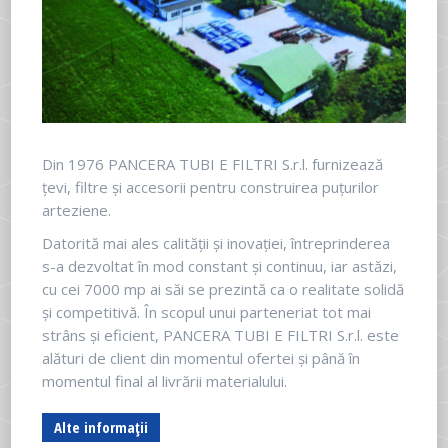
Din 1976 PANCERA TUBI E FILTRI S.r.l. furnizează
țevi, filtre și accesorii pentru construirea puțurilor
arteziene.
Datorită mai ales calității și inovației, întreprinderea
s-a dezvoltat în mod constant și continuu, iar astăzi,
cu cei 7000 mp ai săi se prezintă ca o realitate solidă
și competitivă. În scopul unui parteneriat tot mai
strâns și eficient, PANCERA TUBI E FILTRI S.r.l. este
alături de client din momentul ofertei și până în
momentul final al livrării materialului.
Alte informații