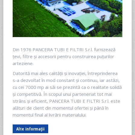
Din 1976 PANCERA TUBI E FILTRI S.r.l. furnizează
țevi, filtre și accesorii pentru construirea puțurilor
arteziene.
Datorită mai ales calității și inovației, întreprinderea
s-a dezvoltat în mod constant și continuu, iar astăzi,
cu cei 7000 mp ai săi se prezintă ca o realitate solidă
și competitivă. În scopul unui parteneriat tot mai
strâns și eficient, PANCERA TUBI E FILTRI S.r.l. este
alături de client din momentul ofertei și până în
momentul final al livrării materialului.
Alte informații