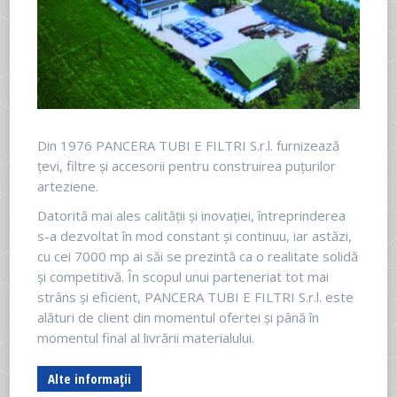
Din 1976 PANCERA TUBI E FILTRI S.r.l. furnizează
țevi, filtre și accesorii pentru construirea puțurilor
arteziene.
Datorită mai ales calității și inovației, întreprinderea
s-a dezvoltat în mod constant și continuu, iar astăzi,
cu cei 7000 mp ai săi se prezintă ca o realitate solidă
și competitivă. În scopul unui parteneriat tot mai
strâns și eficient, PANCERA TUBI E FILTRI S.r.l. este
alături de client din momentul ofertei și până în
momentul final al livrării materialului.
Alte informații