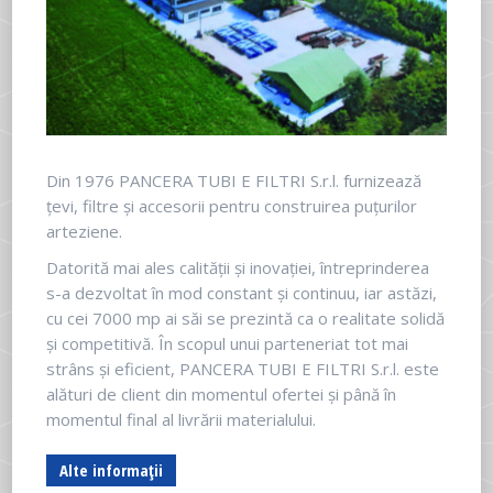
Din 1976 PANCERA TUBI E FILTRI S.r.l. furnizează
țevi, filtre și accesorii pentru construirea puțurilor
arteziene.
Datorită mai ales calității și inovației, întreprinderea
s-a dezvoltat în mod constant și continuu, iar astăzi,
cu cei 7000 mp ai săi se prezintă ca o realitate solidă
și competitivă. În scopul unui parteneriat tot mai
strâns și eficient, PANCERA TUBI E FILTRI S.r.l. este
alături de client din momentul ofertei și până în
momentul final al livrării materialului.
Alte informații