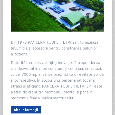
Din 1976 PANCERA TUBI E FILTRI S.r.l. furnizează
țevi, filtre și accesorii pentru construirea puțurilor
arteziene.
Datorită mai ales calității și inovației, întreprinderea
s-a dezvoltat în mod constant și continuu, iar astăzi,
cu cei 7000 mp ai săi se prezintă ca o realitate solidă
și competitivă. În scopul unui parteneriat tot mai
strâns și eficient, PANCERA TUBI E FILTRI S.r.l. este
alături de client din momentul ofertei și până în
momentul final al livrării materialului.
Alte informații