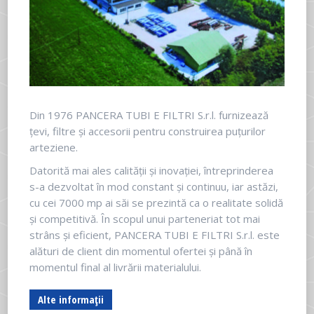
Din 1976 PANCERA TUBI E FILTRI S.r.l. furnizează
țevi, filtre și accesorii pentru construirea puțurilor
arteziene.
Datorită mai ales calității și inovației, întreprinderea
s-a dezvoltat în mod constant și continuu, iar astăzi,
cu cei 7000 mp ai săi se prezintă ca o realitate solidă
și competitivă. În scopul unui parteneriat tot mai
strâns și eficient, PANCERA TUBI E FILTRI S.r.l. este
alături de client din momentul ofertei și până în
momentul final al livrării materialului.
Alte informații